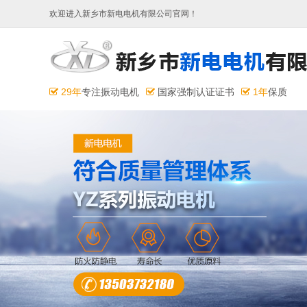
欢迎进入新乡市新电电机有限公司官网！
29年
专注振动电机
国家强制认证证书
1年
保质